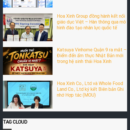
Hoa Xinh Group đồng hành kết nối
giáo dục Việt – Hàn thông qua mô
hình đào tạo nhân lực quốc tế
Katsuya Vinhome Quận 9 ra mắt –
Điểm đến ẩm thực Nhật Bản mới
trong hệ sinh thái Hoa Xinh
Hoa Xinh Co., Ltd và Whole Food
Land Co., Ltd ký kết Biên bản Ghi
nhớ Hợp tác (MOU)
TAG CLOUD