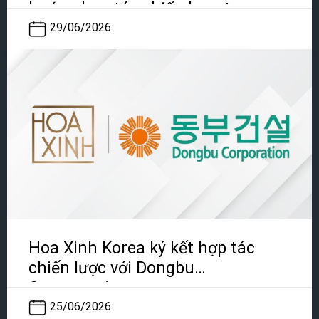
hướng hợp tác chiến lược trong
giai đoạn mới
29/06/2026
Hoa Xinh Korea ký kết hợp tác
chiến lược với Dongbu
Construction
25/06/2026