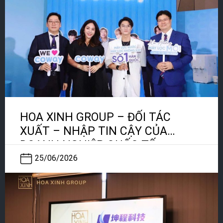
HOA XINH GROUP – ĐỐI TÁC
XUẤT – NHẬP TIN CẬY CỦA
DOANH NGHIỆP QUỐC TẾ
25/06/2026