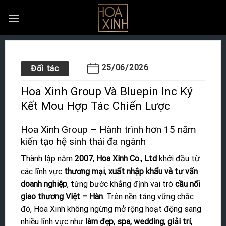
Skip
to
content
25/06/2026
Đối tác
Hoa Xinh Group Và Bluepin Inc Ký
Kết Mou Hợp Tác Chiến Lược
Hoa Xinh Group – Hành trình hơn 15 năm
kiến tạo hệ sinh thái đa ngành
Thành lập năm
2007
,
Hoa Xinh Co., Ltd
khởi đầu từ
các lĩnh vực
thương mại, xuất nhập khẩu và tư vấn
doanh nghiệp
, từng bước khẳng định vai trò
cầu nối
giao thương Việt – Hàn
. Trên nền tảng vững chắc
đó, Hoa Xinh không ngừng mở rộng hoạt động sang
nhiều lĩnh vực như
làm đẹp, spa, wedding, giải trí,