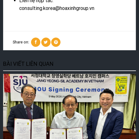
Liên hệ hợp tác:
consulting.korea@hoaxinhgroup.vn
Share on:
BÀI VIẾT LIÊN QUAN