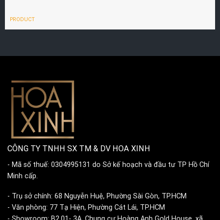
PRODUCT
CÔNG TY TNHH SX TM & DV HOA XINH
- Mã số thuế: 0304995131 do Sở kế hoạch và đầu tư TP Hồ Chí
Minh cấp.
- Trụ sở chính: 68 Nguyễn Huệ, Phường Sài Gòn, TP.HCM
- Văn phòng: 77 Tạ Hiện, Phường Cát Lái, TP.HCM
- Showroom: B2.01- 3A, Chung cư Hoàng Anh Gold House, xã