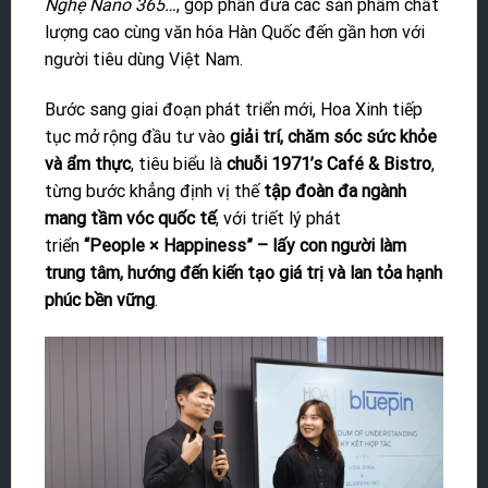
Nghệ Nano 365…
, góp phần đưa các sản phẩm chất
lượng cao cùng văn hóa Hàn Quốc đến gần hơn với
người tiêu dùng Việt Nam.
Bước sang giai đoạn phát triển mới, Hoa Xinh tiếp
tục mở rộng đầu tư vào
giải trí, chăm sóc sức khỏe
và ẩm thực
, tiêu biểu là
chuỗi 1971’s Café & Bistro
,
từng bước khẳng định vị thế
tập đoàn đa ngành
mang tầm vóc quốc tế
, với triết lý phát
triển
“People × Happiness” – lấy con người làm
trung tâm, hướng đến kiến tạo giá trị và lan tỏa hạnh
phúc bền vững
.