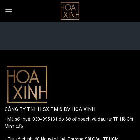
Skip
to
content
CÔNG TY TNHH SX TM & DV HOA XINH
- Mã số thuế: 0304995131 do Sở kế hoạch và đầu tư TP Hồ Chí
Minh cấp.
- Trụ sở chính: 68 Nguyễn Huệ, Phường Sài Gòn, TP.HCM