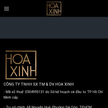
Skip
to
content
CÔNG TY TNHH SX TM & DV HOA XINH
- Mã số thuế: 0304995131 do Sở kế hoạch và đầu tư TP Hồ Chí
Minh cấp.
- Trụ sở chính: 68 Nguyễn Huệ, Phường Sài Gòn, TP.HCM