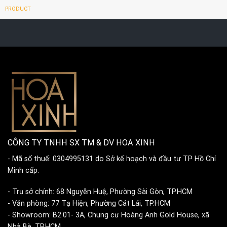
PRODUCT
CÔNG TY TNHH SX TM & DV HOA XINH
- Mã số thuế: 0304995131 do Sở kế hoạch và đầu tư TP Hồ Chí
Minh cấp.
- Trụ sở chính: 68 Nguyễn Huệ, Phường Sài Gòn, TP.HCM
- Văn phòng: 77 Tạ Hiện, Phường Cát Lái, TP.HCM
- Showroom: B2.01- 3A, Chung cư Hoàng Anh Gold House, xã
Nhà Bè, TP.HCM