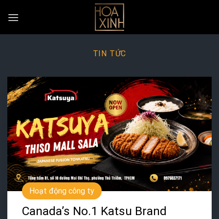
Skip
to
content
TIN TỨC
Hoạt động công ty
Canada’s No.1 Katsu Brand