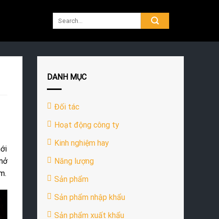
DANH MỤC
Đối tác
Hoạt động công ty
Kinh nghiệm hay
ới
Năng lượng
 mở
m.
Sản phẩm
Sản phẩm nhập khẩu
Sản phẩm xuất khẩu