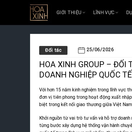
Skip
to
GIỚI THIỆU
LĨNH VỰC
DỰ
content
25/06/2026
Đối tác
HOA XINH GROUP – ĐỐI 
DOANH NGHIỆP QUỐC TẾ
Với hơn 15 năm kinh nghiệm trong lĩnh vực t
đơn vị tiên phong trong hoạt động xuất nhập
biệt trong kết nối giao thương giữa Việt Na
Khởi nguồn từ vai trò tư vấn và hỗ trợ doan
từng bước xây dựng hệ thống vận hành chuyên 