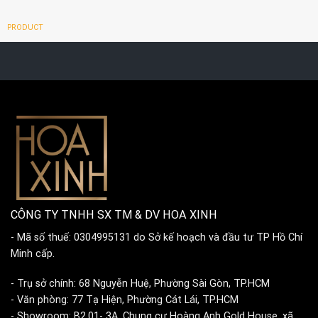
PRODUCT
CÔNG TY TNHH SX TM & DV HOA XINH
- Mã số thuế: 0304995131 do Sở kế hoạch và đầu tư TP Hồ Chí
Minh cấp.
- Trụ sở chính: 68 Nguyễn Huệ, Phường Sài Gòn, TP.HCM
- Văn phòng: 77 Tạ Hiện, Phường Cát Lái, TP.HCM
- Showroom: B2.01- 3A, Chung cư Hoàng Anh Gold House, xã