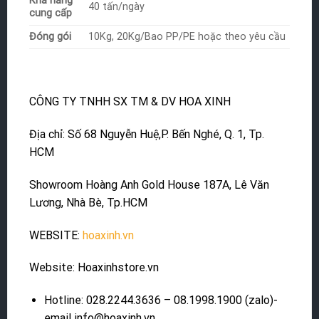
Khả năng
40 tấn/ngày
cung cấp
Đóng gói
10Kg, 20Kg/Bao PP/PE hoặc theo yêu cầu
CÔNG TY TNHH SX TM & DV HOA XINH
Địa chỉ: Số 68 Nguyễn Huệ,P. Bến Nghé, Q. 1, Tp.
HCM
Showroom Hoàng Anh Gold House 187A, Lê Văn
Lương, Nhà Bè, Tp.HCM
WEBSITE:
hoaxinh.vn
Website: Hoaxinhstore.vn
Hotline: 028.2244.3636 – 08.1998.1900 (zalo)-
email info@hoaxinh,vn