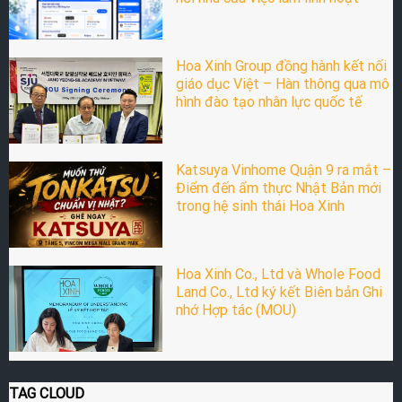
Hoa Xinh Group đồng hành kết nối
giáo dục Việt – Hàn thông qua mô
hình đào tạo nhân lực quốc tế
Katsuya Vinhome Quận 9 ra mắt –
Điểm đến ẩm thực Nhật Bản mới
trong hệ sinh thái Hoa Xinh
Hoa Xinh Co., Ltd và Whole Food
Land Co., Ltd ký kết Biên bản Ghi
nhớ Hợp tác (MOU)
TAG CLOUD