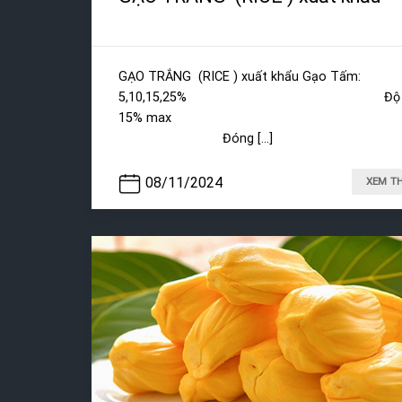
GẠO TRẮNG (RICE ) xuất khẩu Gạo Tấm:
5,10,15,25% Độ ẩ
15% max
Đóng [...]
08/11/2024
XEM T