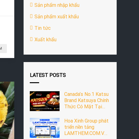
Sản phẩm nhập khẩu
Sản phẩm xuất khẩu
Tin tức
Xuất khẩu
M
LATEST POSTS
Canada’s No.1 Katsu
Brand Katsuya Chính
Thức Có Mặt Tại
Thiso Mall Sala
Hoa Xinh Group phát
triển nền tảng
LAMTHEM.COM.VN