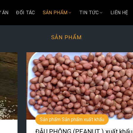
 ÁN
ĐỐI TÁC
SẢN PHẨM
TIN TỨC
LIÊN HỆ
SẢN PHẨM
Sản phẩm Sản phẩm xuất khẩu
ĐẬU PHỘNG (PEANUT ) xuất khẩu