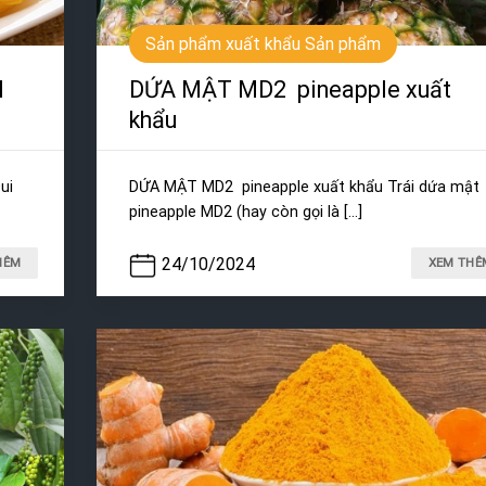
Sản phẩm xuất khẩu Sản phẩm
H
DỨA MẬT MD2 pineapple xuất
khẩu
ui
DỨA MẬT MD2 pineapple xuất khẩu Trái dứa mật
pineapple MD2 (hay còn gọi là [...]
24/10/2024
HÊM
XEM THÊ