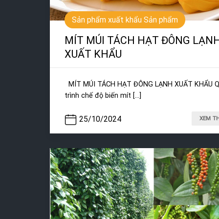
Sản phẩm xuất khẩu Sản phẩm
MÍT MÚI TÁCH HẠT ĐÔNG LẠN
XUẤT KHẨU
MÍT MÚI TÁCH HẠT ĐÔNG LẠNH XUẤT KHẨU Q
trình chế độ biến mít [...]
25/10/2024
XEM T