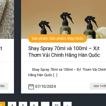
Sản phẩm Sản phẩm nhập khẩu
t
Shay Spray 70ml và 100ml – Xịt
Thơm Vải Chính Hãng Hàn Quốc
Shay Spray 70ml và 100ml – Xịt Thơm Vải Chín
Hãng Hàn Quốc [...]
07/10/2024
HÊM
XEM THÊ
3
4
5
6
…
10