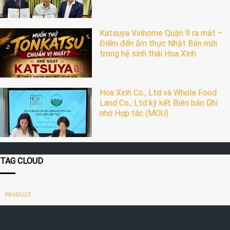
Katsuya Vinhome Quận 9 ra mắt –
Điểm đến ẩm thực Nhật Bản mới
trong hệ sinh thái Hoa Xinh
Hoa Xinh Co., Ltd và Whole Food
Land Co., Ltd ký kết Biên bản Ghi
nhớ Hợp tác (MOU)
TAG CLOUD
PRODUCT