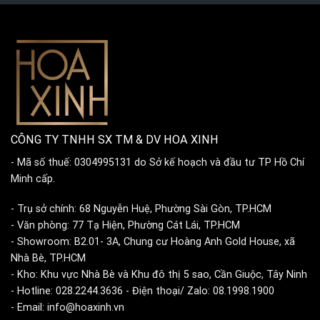
CÔNG TY TNHH SX TM & DV HOA XINH
- Mã số thuế: 0304995131 do Sở kế hoạch và đầu tư TP Hồ Chí
Minh cấp.
- Trụ sở chính: 68 Nguyễn Huệ, Phường Sài Gòn, TP.HCM
- Văn phòng: 77 Tạ Hiện, Phường Cát Lái, TP.HCM
- Showroom: B2.01- 3A, Chung cư Hoàng Anh Gold House, xã
Nhà Bè, TP.HCM
- Kho: Khu vực Nhà Bè và Khu đô thị 5 sao, Cần Giuộc, Tây Ninh
- Hotline: 028.2244.3636 - Điện thoại/ Zalo: 08.1998.1900
- Email: info@hoaxinh.vn