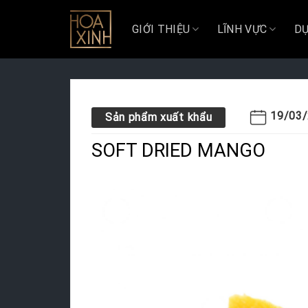
Skip
to
GIỚI THIỆU
LĨNH VỰC
DỰ
content
19/03
Sản phẩm xuất khẩu
SOFT DRIED MANGO