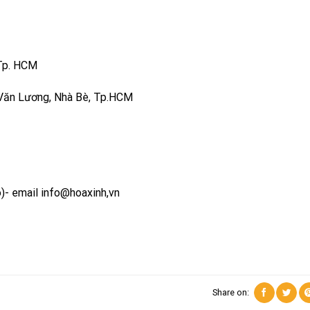
 Tp. HCM
Văn Lương, Nhà Bè, Tp.HCM
)- email info@hoaxinh,vn
Share on: