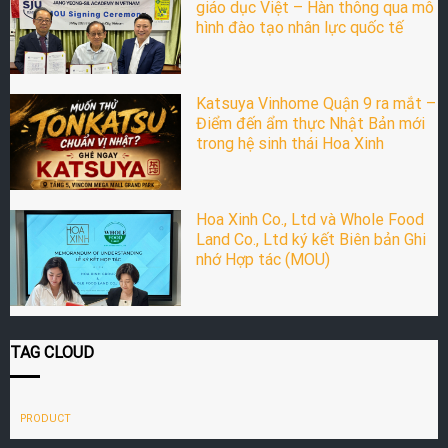
giáo dục Việt – Hàn thông qua mô
hình đào tạo nhân lực quốc tế
Katsuya Vinhome Quận 9 ra mắt –
Điểm đến ẩm thực Nhật Bản mới
trong hệ sinh thái Hoa Xinh
Hoa Xinh Co., Ltd và Whole Food
Land Co., Ltd ký kết Biên bản Ghi
nhớ Hợp tác (MOU)
TAG CLOUD
PRODUCT