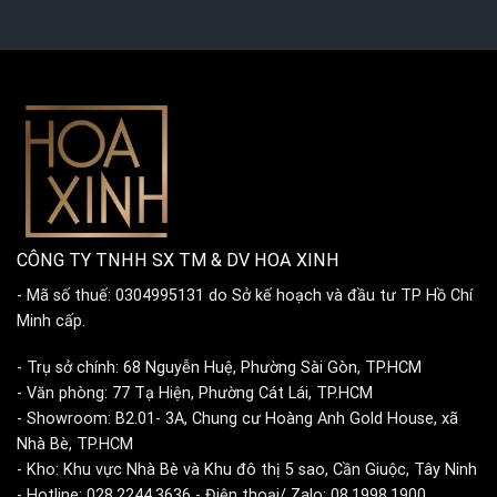
CÔNG TY TNHH SX TM & DV HOA XINH
- Mã số thuế: 0304995131 do Sở kế hoạch và đầu tư TP Hồ Chí
Minh cấp.
- Trụ sở chính: 68 Nguyễn Huệ, Phường Sài Gòn, TP.HCM
- Văn phòng: 77 Tạ Hiện, Phường Cát Lái, TP.HCM
- Showroom: B2.01- 3A, Chung cư Hoàng Anh Gold House, xã
Nhà Bè, TP.HCM
- Kho: Khu vực Nhà Bè và Khu đô thị 5 sao, Cần Giuộc, Tây Ninh
- Hotline: 028.2244.3636 - Điện thoại/ Zalo: 08.1998.1900