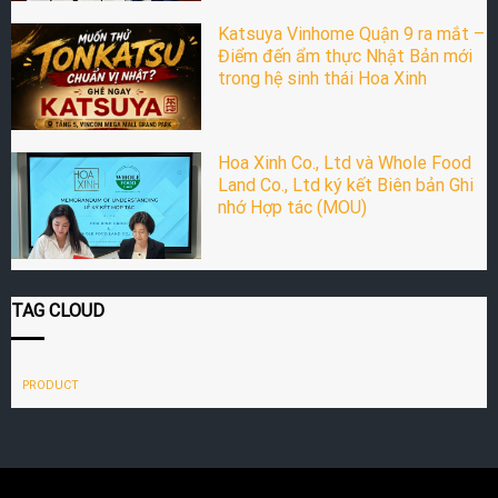
Katsuya Vinhome Quận 9 ra mắt –
Điểm đến ẩm thực Nhật Bản mới
trong hệ sinh thái Hoa Xinh
Hoa Xinh Co., Ltd và Whole Food
Land Co., Ltd ký kết Biên bản Ghi
nhớ Hợp tác (MOU)
TAG CLOUD
PRODUCT