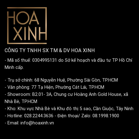
CÔNG TY TNHH SX TM & DV HOA XINH
- Mã số thuế: 0304995131 do Sở kế hoạch và đầu tư TP Hồ Chí
Minh cấp.
- Trụ sở chính: 68 Nguyễn Huệ, Phường Sài Gòn, TP.HCM
- Văn phòng: 77 Tạ Hiện, Phường Cát Lái, TP.HCM
- Showroom: B2.01- 3A, Chung cư Hoàng Anh Gold House, xã
Nhà Bè, TP.HCM
- Kho: Khu vực Nhà Bè và Khu đô thị 5 sao, Cần Giuộc, Tây Ninh
- Hotline: 028.2244.3636 - Điện thoại/ Zalo: 08.1998.1900
- Email: info@hoaxinh.vn