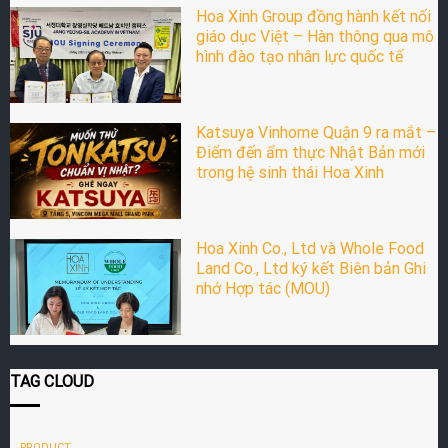
Hoa Xinh Group đồng hành kết nối
giáo dục Việt – Hàn thông qua mô
hình đào tạo nhân lực quốc tế
Katsuya Vinhome Quận 9 ra mắt –
Điểm đến ẩm thực Nhật Bản mới
trong hệ sinh thái Hoa Xinh
Hoa Xinh Co., Ltd và Whole Food
Land Co., Ltd ký kết Biên bản Ghi
nhớ Hợp tác (MOU)
TAG CLOUD
PRODUCT