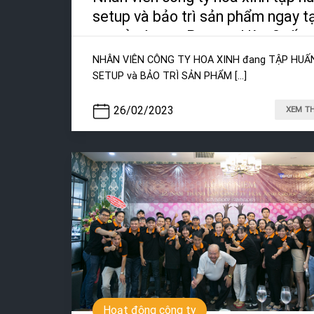
setup và bảo trì sản phẩm ngay t
trụ sở công ty Paseco Hàn Quốc
NHÂN VIÊN CÔNG TY HOA XINH đang TẬP HUẤ
SETUP và BẢO TRÌ SẢN PHẨM [...]
26/02/2023
XEM T
Hoạt động công ty