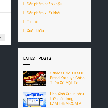
Sản phẩm nhập khẩu
Sản phẩm xuất khẩu
Tin tức
Xuất khẩu
M
LATEST POSTS
Canada’s No.1 Katsu
Brand Katsuya Chính
Thức Có Mặt Tại
Thiso Mall Sala
Hoa Xinh Group phát
triển nền tảng
LAMTHEM.COM.VN