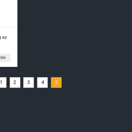
g sự
HÊM
1
2
3
4
5