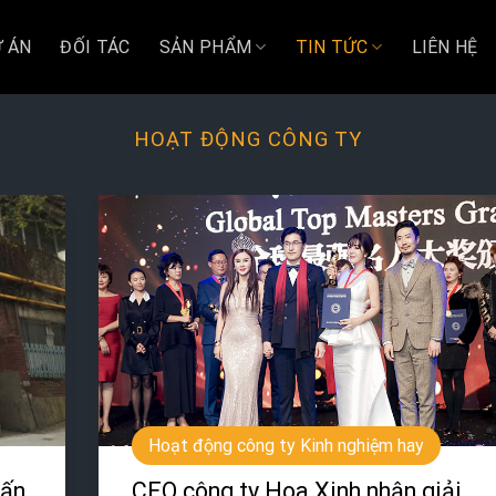
 ÁN
ĐỐI TÁC
SẢN PHẨM
TIN TỨC
LIÊN HỆ
HOẠT ĐỘNG CÔNG TY
Hoạt động công ty Kinh nghiệm hay
uấn
CEO công ty Hoa Xinh nhận giải