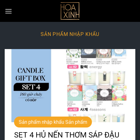
Skip
to
content
SẢN PHẨM NHẬP KHẨU
Sản phẩm nhập khẩu Sản phẩm
SET 4 HỦ NẾN THƠM SÁP ĐẬU