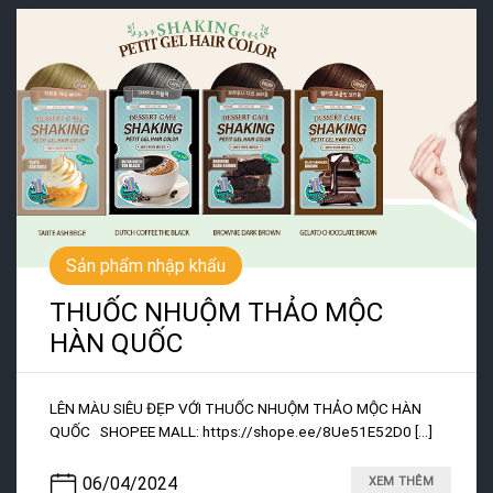
Sản phẩm nhập khẩu
THUỐC NHUỘM THẢO MỘC
HÀN QUỐC
LÊN MÀU SIÊU ĐẸP VỚI THUỐC NHUỘM THẢO MỘC HÀN
QUỐC SHOPEE MALL: https://shope.ee/8Ue51E52D0 [...]
06/04/2024
XEM THÊM