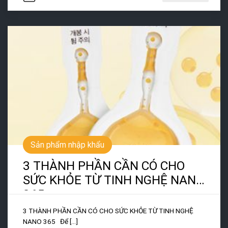
Sản phẩm nhập khẩu
3 THÀNH PHẦN CẦN CÓ CHO
SỨC KHỎE TỪ TINH NGHỆ NANO
365
3 THÀNH PHẦN CẦN CÓ CHO SỨC KHỎE TỪ TINH NGHỆ
NANO 365 Để [...]