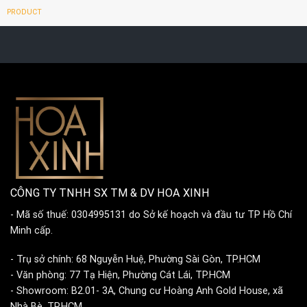
PRODUCT
CÔNG TY TNHH SX TM & DV HOA XINH
- Mã số thuế: 0304995131 do Sở kế hoạch và đầu tư TP Hồ Chí
Minh cấp.
- Trụ sở chính: 68 Nguyễn Huệ, Phường Sài Gòn, TP.HCM
- Văn phòng: 77 Tạ Hiện, Phường Cát Lái, TP.HCM
- Showroom: B2.01- 3A, Chung cư Hoàng Anh Gold House, xã
Nhà Bè, TP.HCM