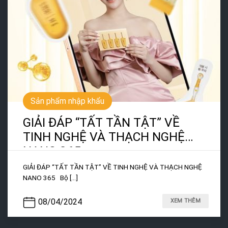
Sản phẩm nhập khẩu
GIẢI ĐÁP “TẤT TẦN TẬT” VỀ
TINH NGHỆ VÀ THẠCH NGHỆ
NANO 365
GIẢI ĐÁP “TẤT TẦN TẬT” VỀ TINH NGHỆ VÀ THẠCH NGHỆ
NANO 365 Bộ [...]
08/04/2024
XEM THÊM