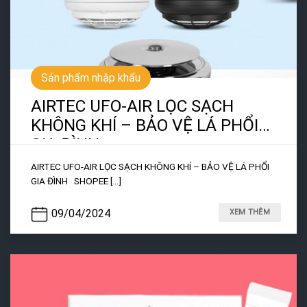
Sản phẩm nhập khẩu
AIRTEC UFO-AIR LỌC SẠCH
KHÔNG KHÍ – BẢO VỆ LÁ PHỔI
GIA ĐÌNH
AIRTEC UFO-AIR LỌC SẠCH KHÔNG KHÍ – BẢO VỆ LÁ PHỔI
GIA ĐÌNH SHOPEE [...]
09/04/2024
XEM THÊM