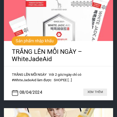
Sản phẩm nhập khẩu
TRẮNG LÊN MỖI NGÀY –
WhiteJadeAid
TRẮNG LÊN MỖI NGÀY Với 2 gói/ngày chỉ có
#WhiteJadeAid làm được SHOPEE [...]
08/04/2024
XEM THÊM