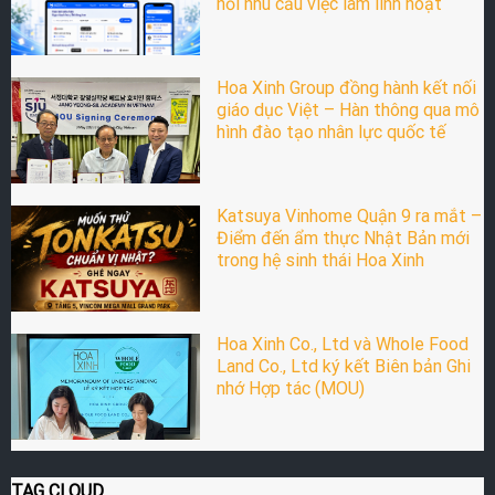
nối nhu cầu việc làm linh hoạt
Hoa Xinh Group đồng hành kết nối
giáo dục Việt – Hàn thông qua mô
hình đào tạo nhân lực quốc tế
Katsuya Vinhome Quận 9 ra mắt –
Điểm đến ẩm thực Nhật Bản mới
trong hệ sinh thái Hoa Xinh
Hoa Xinh Co., Ltd và Whole Food
Land Co., Ltd ký kết Biên bản Ghi
nhớ Hợp tác (MOU)
TAG CLOUD