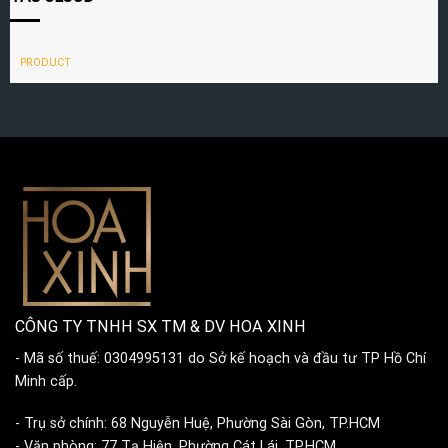
PRODUCT
CÔNG TY TNHH SX TM & DV HOA XINH
- Mã số thuế: 0304995131 do Sở kế hoạch và đầu tư TP Hồ Chí
Minh cấp.
- Trụ sở chính: 68 Nguyễn Huệ, Phường Sài Gòn, TP.HCM
- Văn phòng: 77 Tạ Hiện, Phường Cát Lái, TP.HCM