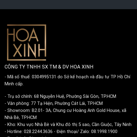
CÔNG TY TNHH SX TM & DV HOA XINH
- Mã số thuế: 0304995131 do Sở kế hoạch và đầu tư TP Hồ Chí
Minh cấp.
- Trụ sở chính: 68 Nguyễn Huệ, Phường Sài Gòn, TP.HCM
- Văn phòng: 77 Tạ Hiện, Phường Cát Lái, TP.HCM
- Showroom: B2.01- 3A, Chung cư Hoàng Anh Gold House, xã
Nhà Bè, TP.HCM
- Kho: Khu vực Nhà Bè và Khu đô thị 5 sao, Cần Giuộc, Tây Ninh
- Hotline: 028.2244.3636 - Điện thoại/ Zalo: 08.1998.1900