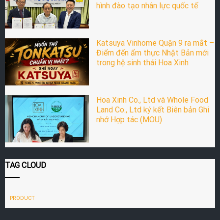
hình đào tạo nhân lực quốc tế
Katsuya Vinhome Quận 9 ra mắt –
Điểm đến ẩm thực Nhật Bản mới
trong hệ sinh thái Hoa Xinh
Hoa Xinh Co., Ltd và Whole Food
Land Co., Ltd ký kết Biên bản Ghi
nhớ Hợp tác (MOU)
TAG CLOUD
PRODUCT