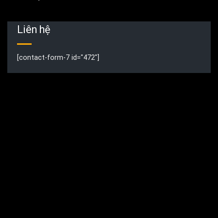
Liên hệ
[contact-form-7 id="472"]