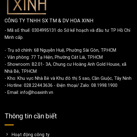
CÔNG TY TNHH SX TM & DV HOA XINH
- Mã số thuế: 0304995131 do Sở kế hoạch và đầu tư TP Hồ Chí
Minh cấp.
- Trụ sở chính: 68 Nguyễn Huệ, Phường Sài Gòn, TP.HCM
- Văn phòng: 77 Tạ Hiện, Phường Cát Lái, TP.HCM
- Showroom: B2.01- 3A, Chung cư Hoàng Anh Gold House, xã
Nhà Bè, TP.HCM
- Kho: Khu vực Nhà Bè và Khu đô thị 5 sao, Cần Giuộc, Tây Ninh
- Hotline: 028.2244.3636 - Điện thoại/ Zalo: 08.1998.1900
- Email: info@hoaxinh.vn
Thông tin cần biết
Hoạt động công ty