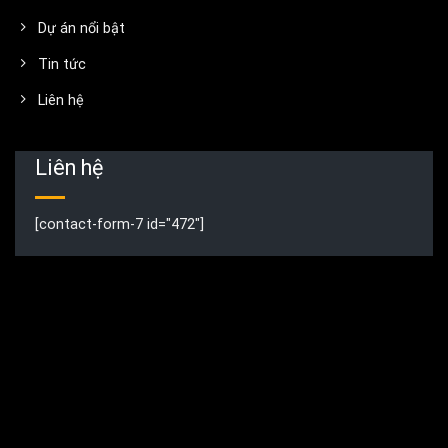
Dự án nổi bật
Tin tức
Liên hệ
Liên hệ
[contact-form-7 id="472"]