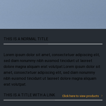
THIS IS A NORMAL TITLE
Lorem ipsum dolor sit amet, consectetuer adipiscing elit,
sed diam nonummy nibh euismod tincidunt ut laoreet
dolore magna aliquam erat volutpat.Lorem ipsum dolor sit
amet, consectetuer adipiscing elit, sed diam nonummy
nibh euismod tincidunt ut laoreet dolore magna aliquam
erat volutpat.
THIS IS A TITLE WITH A LINK
Click here to view products