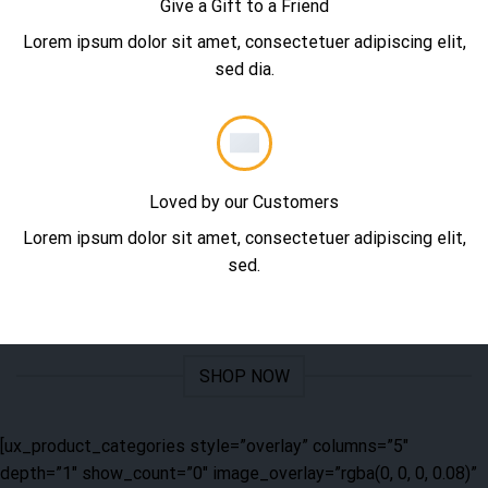
Give a Gift to a Friend
Lorem ipsum dolor sit amet, consectetuer adipiscing elit,
sed dia.
Loved by our Customers
Lorem ipsum dolor sit amet, consectetuer adipiscing elit,
sed.
SHOP NOW
[ux_product_categories style=”overlay” columns=”5″
depth=”1″ show_count=”0″ image_overlay=”rgba(0, 0, 0, 0.08)”